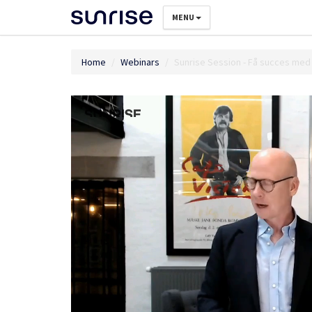
MENU
Home
Webinars
Sunrise Session - Få succes med 