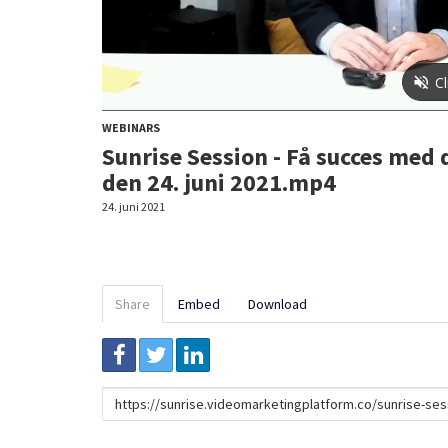
WEBINARS
Sunrise Session - Få succes med 
den 24. juni 2021.mp4
24. juni 2021
Share
Embed
Download
Link
to
share